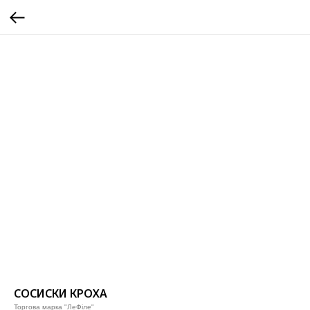
СОСИСКИ КРОХА
Торгова марка "ЛеФіле"