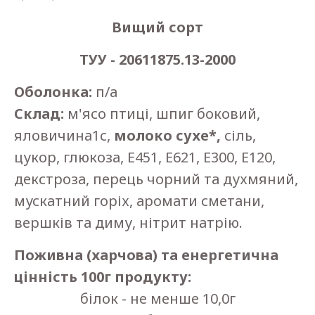
Вищий сорт
ТУУ - 20611875.13-2000
Оболонка:
п/а
Склад:
м'ясо птиці, шпиг боковий,
яловичина1с,
молоко сухе*,
сіль,
цукор, глюкоза, Е451, Е621, Е300, Е120,
декстроза, перець чорний та духмяний,
мускатний горіх, аромати сметани,
вершків та диму, нітрит натрію.
Поживна (харчова) та енергетична
цінність 100г продукту:
білок - не менше 10,0г