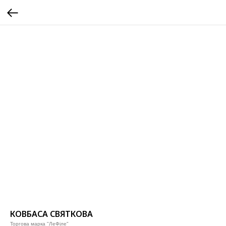
КОВБАСА СВЯТКОВА
Торгова марка "ЛеФіле"