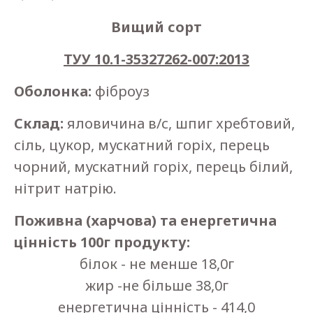
Вищий сорт
ТУУ 10.1-35327262-007:2013
Оболонка:
фіброуз
Склад:
яловичина в/с, шпиг хребтовий,
сіль, цукор, мускатний горіх, перець
чорний, мускатний горіх, перець білий,
нітрит натрію.
Поживна (харчова) та енергетична
цінність 100г продукту:
білок - не менше 18,0г
жир -не більше 38,0г
енергетична цінність - 414,0