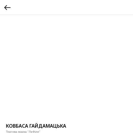
КОВБАСА ГАЙДАМАЦЬКА
Торгова марка "ЛеФіле"